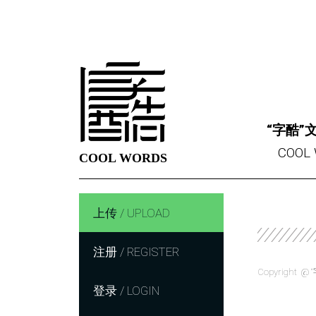
“字酷”
COOL 
COOL WORDS
上传 / UPLOAD
注册 / REGISTER
Copyright
登录 / LOGIN